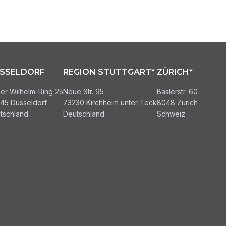
SSELDORF
REGION STUTTGART*
ZÜRICH*
ser-Wilhelm-Ring 25
Neue Str. 95
Baslerstr. 60
45 Düsseldorf
73230 Kirchheim unter Teck
8048 Zürich
tschland
Deutschland
Schweiz
Der Deckel ist
beschlossen.
Jetzt zählt Struktur.
Was Kliniken, MVZ und Praxen
jetzt entscheiden müssen.