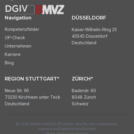
Navigation
DÜSSELDORF
Kompetenzfelder
Kaiser-Wilhelm-Ring 25
40545 Düsseldorf
OP-Check
Deutschland
Unternehmen
Karriere
Blog
REGION STUTTGART*
ZÜRICH*
Neue Str. 95
Baslerstr. 60
73230 Kirchheim unter Teck
8048 Zürich
Deutschland
Schweiz
©
2026
RINKE+HENSSLER GmbH. Alle Rechte vorbehalten.
Impressum
|
Datenschutz
|
Kontakt
*kein Unternehmenssitz