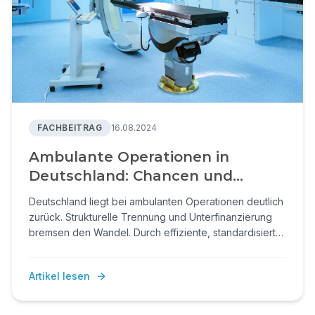
FACHBEITRAG
16.08.2024
Ambulante Operationen in
Deutschland: Chancen und
Herausforderungen für Kliniken
Deutschland liegt bei ambulanten Operationen deutlich
zurück. Strukturelle Trennung und Unterfinanzierung
bremsen den Wandel. Durch effiziente, standardisierte
Prozesse und praxisklinikähnliche Modelle können
Kliniken die Ambulantisierung wirtschaftlich nutzen.
Artikel lesen