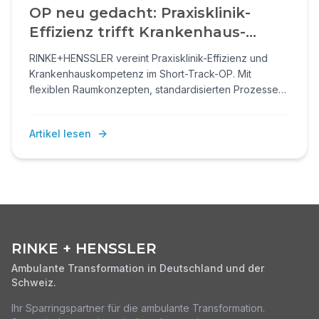
OP neu gedacht: Praxisklinik-
Effizienz trifft Krankenhaus-
Kompetenz
RINKE+HENSSLER vereint Praxisklinik-Effizienz und
Krankenhauskompetenz im Short-Track-OP. Mit
flexiblen Raumkonzepten, standardisierten Prozessen,
Wirtschaftlichkeitsanalysen und interdisziplinären
Teams entsteht eine patientenzentrierte, wirtschaftliche
Artikel lesen
OP-Versorgung.
RINKE + HENSSLER
Ambulante Transformation in Deutschland und der
Schweiz.
Ihr Sparringspartner für die ambulante Transformation.