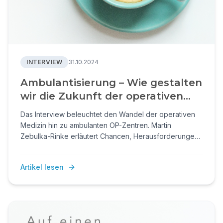
INTERVIEW
31.10.2024
Ambulantisierung – Wie gestalten
wir die Zukunft der operativen
Medizin?
Das Interview beleuchtet den Wandel der operativen
Medizin hin zu ambulanten OP-Zentren. Martin
Zebulka-Rinke erläutert Chancen, Herausforderungen,
Prozessoptimierung und Zukunftsanforderungen für
eine sichere, effiziente und nachhaltige ambulante
Artikel lesen
Versorgung.