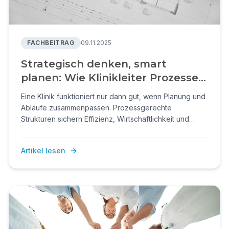
FACHBEITRAG
09.11.2025
Strategisch denken, smart
planen: Wie Klinikleiter Prozesse
für eine erfolgreiche Zukunft
Eine Klinik funktioniert nur dann gut, wenn Planung und
schaffen.
Abläufe zusammenpassen. Prozessgerechte
Strukturen sichern Effizienz, Wirtschaftlichkeit und
Qualität – auch bestehende Häuser können durch
gezielte Optimierungen deutlich profitieren.
Artikel lesen