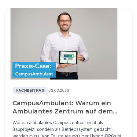
FACHBEITRAG
03.03.2026
CampusAmbulant: Warum ein
Ambulantes Zentrum auf dem
Klinikcampus kein Bauprojekt ist
Wie ein ambulantes Campuszentrum nicht als
– sondern ein Steuerungsprojekt
Bauprojekt, sondern als Betriebssystem gedacht
werden muss. Von Fallsteuerung über Hybrid-DRGs bis