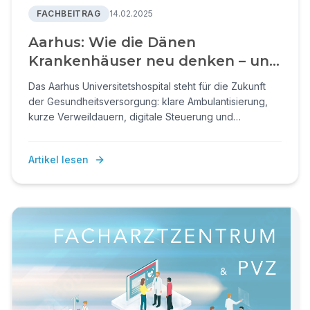
FACHBEITRAG
14.02.2025
Aarhus: Wie die Dänen
Krankenhäuser neu denken – und
warum wir genauer hinschauen
Das Aarhus Universitetshospital steht für die Zukunft
sollten.
der Gesundheitsversorgung: klare Ambulantisierung,
kurze Verweildauern, digitale Steuerung und
Konzentration auf komplexe Fälle. Dänemark zeigt, wie
Effizienz, Qualität und Patientenorientierung
Artikel lesen
zusammengehen.