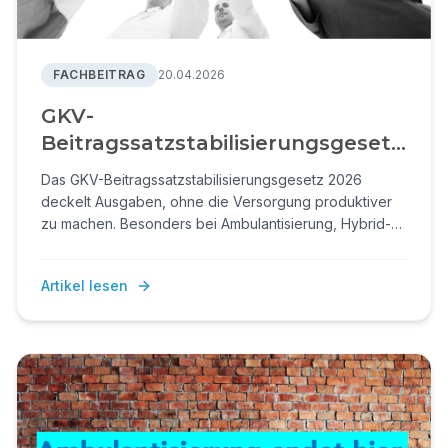
FACHBEITRAG
20.04.2026
GKV-
Beitragssatzstabilisierungsgesetz
2026: Kürzungen statt Reform
Das GKV-Beitragssatzstabilisierungsgesetz 2026
deckelt Ausgaben, ohne die Versorgung produktiver
zu machen. Besonders bei Ambulantisierung, Hybrid-
DRG und ambulanter Versorgung setzt der Entwurf
Fehlanreize.
Artikel lesen