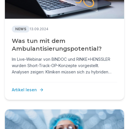
NEWS
13.09.2024
Was tun mit dem
Ambulantisierungspotential?
Im Live-Webinar von BINDOC und RINKE+HENSSLER
wurden Short-Track-OP-Konzepte vorgestellt.
Analysen zeigen: Kliniken müssen sich zu hybriden
Versorgern entwickeln, um Ambulantisierung mit
smarten Prozessen, flexiblen Strukturen und
Artikel lesen
datenbasierter Umsetzung erfolgreich zu meistern.