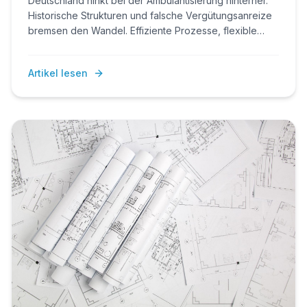
Deutschland hinkt bei der Ambulantisierung hinterher.
Historische Strukturen und falsche Vergütungsanreize
bremsen den Wandel. Effiziente Prozesse, flexible
Ressourcennutzung und neue Vergütungsmodelle sind
entscheidend, um Qualität zu sichern und wirtschaftlich
Artikel lesen
wettbewerbsfähig zu bleiben.