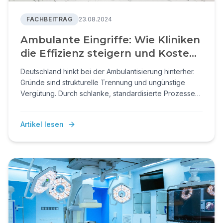
FACHBEITRAG
23.08.2024
Ambulante Eingriffe: Wie Kliniken
die Effizienz steigern und Kosten
senken können
Deutschland hinkt bei der Ambulantisierung hinterher.
Gründe sind strukturelle Trennung und ungünstige
Vergütung. Durch schlanke, standardisierte Prozesse
und bessere Ressourcennutzung können Kliniken trotz
geringerer Erlöse effizient, wettbewerbsfähig und
Artikel lesen
zukunftssicher arbeiten.