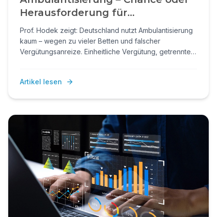
Herausforderung für
Deutschlands Kliniken? Ein
Prof. Hodek zeigt: Deutschland nutzt Ambulantisierung
Interview mit Prof. Dr. Jan-Marc
kaum – wegen zu vieler Betten und falscher
Hodek
Vergütungsanreize. Einheitliche Vergütung, getrennte
ambulante Strukturen und effiziente Prozesse könnten
Qualität halten und Kosten senken.
Artikel lesen