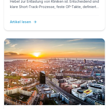
Hebel zur Entlastung von Kliniken ist. Entscheidend sind
klare Short-Track-Prozesse, feste OP-Takte, definierte
Indikationen und verlässliche Nachsorge. Ambulante
OPs gelingen als eigenes Betriebsmodell – nicht als
Artikel lesen
reiner Abrechnungswechsel.