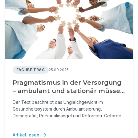
FACHBEITRAG
25.09.2025
Pragmatismus in der Versorgung
– ambulant und stationär müssen
zusammenarbeiten
Der Text beschreibt das Ungleichgewicht im
Gesundheitssystem durch Ambulantisierung,
Demografie, Personalmangel und Reformen. Gefordert
werden sektorübergreifende, patientenzentrierte
Versorgungsmodelle, in denen Krankenhäuser und
Artikel lesen
ambulante Akteure kooperieren statt konkurrieren.