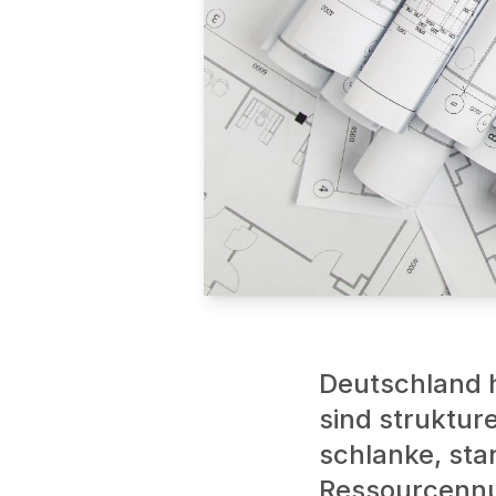
Deutschland h
sind struktur
schlanke, sta
Ressourcennut