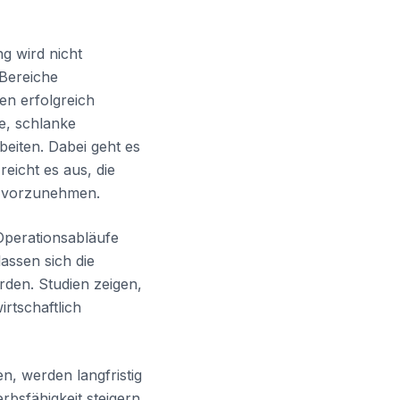
g wird nicht
-Bereiche
ren erfolgreich
e, schlanke
beiten. Dabei geht es
eicht es aus, die
n vorzunehmen.
Operationsabläufe
assen sich die
erden. Studien zeigen,
rtschaftlich
en, werden langfristig
rbsfähigkeit steigern