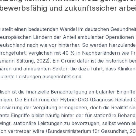
ttbewerbsfähig und zukunftssicher arbe
 stellt einen bedeutenden Wandel im deutschen Gesundheit
europäischen Ländern der Anteil ambulanter Operationen b
t Deutschland nach wie vor hinterher. So werden hierzuland
urchgeführt, verglichen mit 40 % in Nachbarländern wie F
smann Stiftung, 2022). Ein Grund dafür ist die historisch b
ären und ambulanten Sektor, die dazu führt, dass Kliniken 
lante Leistungen ausgerichtet sind.
ch ist die finanzielle Benachteiligung ambulanter Eingriffe
ngen. Die Einführung der Hybrid-DRG (Diagnosis Related G
onisierung der Vergütung ermöglichen, doch die Realität sie
ante Eingriffe bleibt häufig hinter der für stationäre Beha
zwingt, stationäre Leistungen zu bevorzugen, selbst wenn e
ch vertretbar wäre (Bundesministerium für Gesundheit, 202