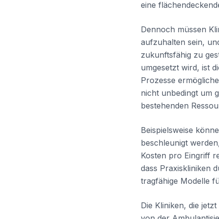
eine flächendeckende
Dennoch müssen Klini
aufzuhalten sein, und
zukunftsfähig zu gest
umgesetzt wird, ist 
Prozesse ermöglichen
nicht unbedingt um gr
bestehenden Ressour
Beispielsweise könne
beschleunigt werden, 
Kosten pro Eingriff r
dass Praxiskliniken 
tragfähige Modelle fü
Die Kliniken, die jet
von der Ambulantisie