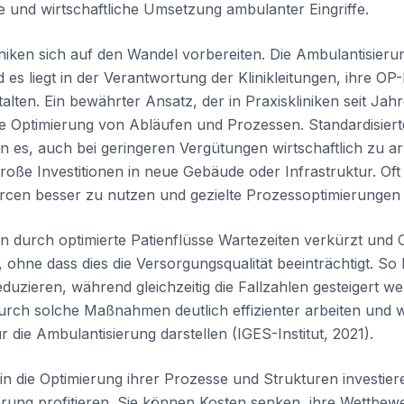
 und wirtschaftliche Umsetzung ambulanter Eingriffe.
ken sich auf den Wandel vorbereiten. Die Ambulantisierun
 es liegt in der Verantwortung der Klinikleitungen, ihre OP
alten. Ein bewährter Ansatz, der in Praxiskliniken seit Jah
die Optimierung von Abläufen und Prozessen. Standardisiert
 es, auch bei geringeren Vergütungen wirtschaftlich zu ar
oße Investitionen in neue Gebäude oder Infrastruktur. Oft r
cen besser zu nutzen und gezielte Prozessoptimierunge
n durch optimierte Patienflüsse Wartezeiten verkürzt und 
ohne dass dies die Versorgungsqualität beeinträchtigt. So l
eduzieren, während gleichzeitig die Fallzahlen gesteigert w
durch solche Maßnahmen deutlich effizienter arbeiten und wi
r die Ambulantisierung darstellen (IGES-Institut, 2021).
zt in die Optimierung ihrer Prozesse und Strukturen investier
rung profitieren. Sie können Kosten senken, ihre Wettbewe