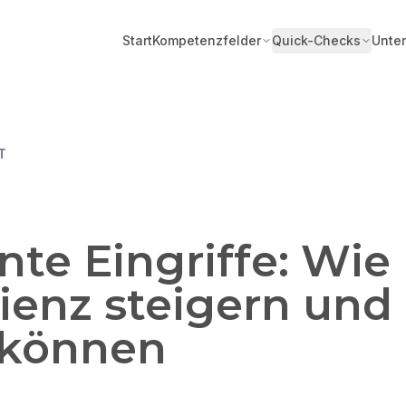
Start
Kompetenzfelder
Quick-Checks
Unte
T
te Eingriffe: Wie 
zienz steigern und
 können