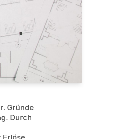
er. Gründe
ng. Durch
 Erlöse