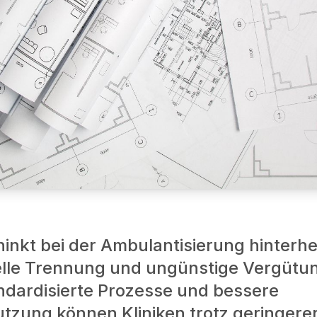
inkt bei der Ambulantisierung hinterh
elle Trennung und ungünstige Vergütu
ndardisierte Prozesse und bessere
zung können Kliniken trotz geringerer