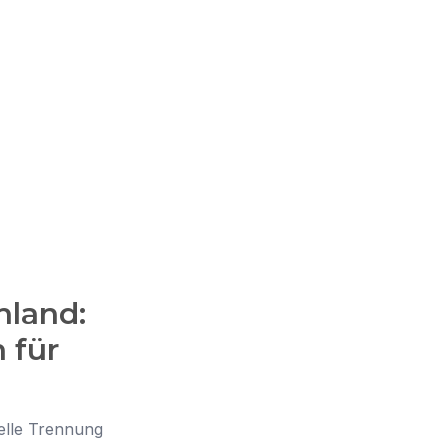
hland:
 für
relle Trennung